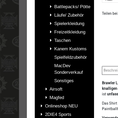
Battlepacks/ Pötte
Teilen bei
Läufe/ Zubehör
Spielerkleidung
Freizeitkleidung
Taschen
Kanem Kustoms
Spielfeldzubehör
MacDev
Beschre
Sonderverkauf
Sonstiges
Brawler L
knalligen
Airsoft
ist
unfas
Magfed
Das Shirt 
Onlineshop NEU
Paintball
2DIE4 Sports