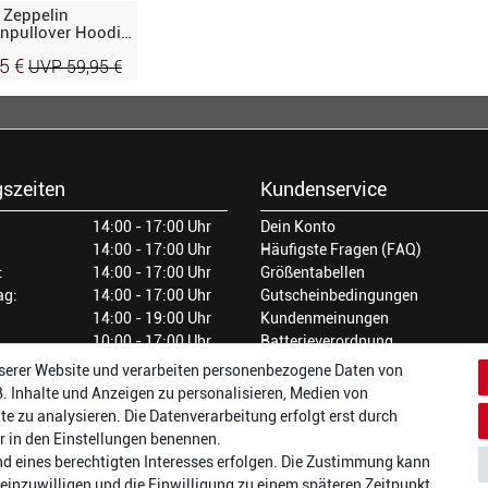
Zeppelin
npullover Hoodie,
ün
95 €
UVP 59,95 €
szeiten
Kundenservice
14:00 - 17:00 Uhr
Dein Konto
14:00 - 17:00 Uhr
Häufigste Fragen (FAQ)
:
14:00 - 17:00 Uhr
Größentabellen
ag:
14:00 - 17:00 Uhr
Gutscheinbedingungen
14:00 - 19:00 Uhr
Kundenmeinungen
10:00 - 17:00 Uhr
Batterieverordnung
Versand und Zahlarten
serer Website und verarbeiten personenbezogene Daten von
Vertrag widerrufen
B. Inhalte und Anzeigen zu personalisieren, Medien von
te zu analysieren. Die Datenverarbeitung erfolgt erst durch
wir in den Einstellungen benennen.
nd eines berechtigten Interesses erfolgen. Die Zustimmung kann
t einzuwilligen und die Einwilligung zu einem späteren Zeitpunkt