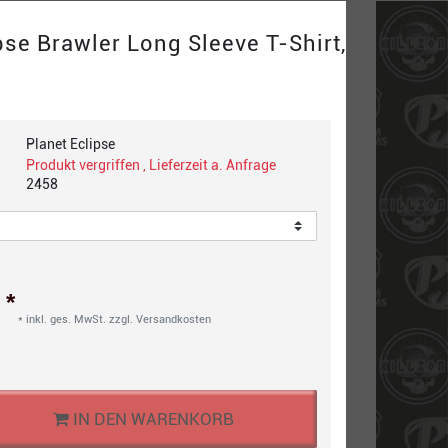
pse Brawler Long Sleeve T-Shirt,
Planet Eclipse
Produkt vergriffen , Lieferzeit a. Anfrage
2458
*
€
* inkl. ges. MwSt. zzgl.
Versandkosten
IN DEN WARENKORB