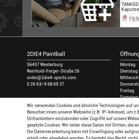
TANKED 
Kaputze
grau-gr
19,
2DIE4 Paintball
Öffnung
56457 Westerburg
Montag:
Reinhold-Ferger-Straße 26
Dienstag:
order@2die4-sports.com
Mittwoch
0 26 63/ 9 68 69 37
Donnerst
Freitag:
Samstag:
Wir verwenden Cookies und ähnliche Technologien auf un
Besucher:innen unserer Webseite (z.B. IP-Adresse), um z.
Drittanbietern einzubinden oder Zugriffe auf unsere Websi
gesetzte Cookies. Wir teilen diese Daten mit Dritten, die 
Die Datenverarbeitung kann mit Einwilligung oder aufgru
erteilt oder abgelehnt werden. Es besteht das Recht, nich