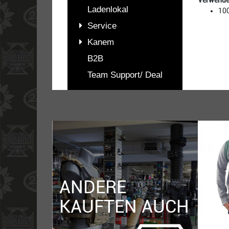
Verwendet
Ladenlokal
10
Service
Kanem
B2B
Team Support/ Deal
PASSENDES
ZUBEHÖR
ANDERE
KAUFTEN AUCH