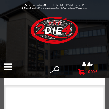
Service Hotline (Mo.-Fr. 11 - 17 Uhr) (0 26 63) 9 68 69 37
Mega Paintball Shop mit über 440 m2 in Westerburg/Westerwald
0
0,00 €