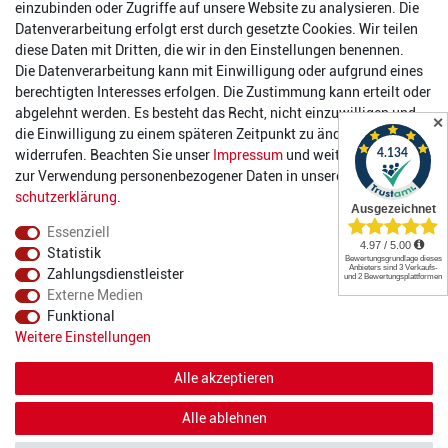
einzubinden oder Zugriffe auf unsere Website zu analysieren. Die
Datenverarbeitung erfolgt erst durch gesetzte Cookies. Wir teilen
Öffnungszeiten
diese Daten mit Dritten, die wir in den Einstellungen benennen.
Die Datenverarbeitung kann mit Einwilligung oder aufgrund eines
Montag:
14:00 - 17:00 Uhr
berechtigten Interesses erfolgen. Die Zustimmung kann erteilt oder
Dienstag:
14:00 - 17:00 Uhr
abgelehnt werden. Es besteht das Recht, nicht einzuwilligen und
✕
Mittwoch:
14:00 - 17:00 Uhr
die Einwilligung zu einem späteren Zeitpunkt zu ändern oder zu
Donnerstag:
14:00 - 17:00 Uhr
widerrufen. Beachten Sie unser
Impressum
und weitere Hinweise
Freitag:
14:00 - 19:00 Uhr
zur Verwendung personenbezogener Daten in unserer
Daten­
Samstag:
10:00 - 17:00 Uhr
schutz­erklärung
.
Essenziell
Statistik
Zahlungsdienstleister
Externe Medien
Funktional
© 2022 2DIE4 Sports
Weitere Einstellungen
Alle akzeptieren
Alle ablehnen