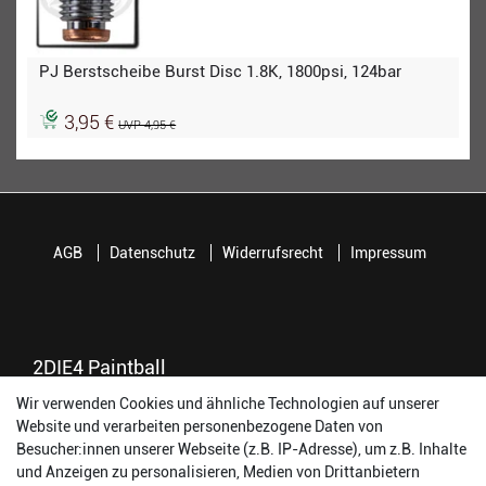
PJ Berstscheibe Burst Disc 1.8K, 1800psi, 124bar
3,95 €
UVP 4,95 €
AGB
Datenschutz
Widerrufsrecht
Impressum
2DIE4 Paintball
Wir verwenden Cookies und ähnliche Technologien auf unserer
56457 Westerburg
Website und verarbeiten personenbezogene Daten von
Reinhold-Ferger-Straße 26
Besucher:innen unserer Webseite (z.B. IP-Adresse), um z.B. Inhalte
order@2die4-sports.com
und Anzeigen zu personalisieren, Medien von Drittanbietern
0 26 63/ 9 68 69 37