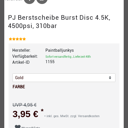
PJ Berstscheibe Burst Disc 4.5K,
4500psi, 310bar
Hersteller:
Paintballjunkys
Verfügbarkeit:
Sofort versandfertig , Lieferzeit 48h
1155
Artikel-ID
FARBE
UVP 4,95 €
*
3,95 €
* inkl. ges. MwSt. zzgl.
Versandkosten