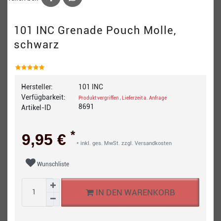
101 INC Grenade Pouch Molle,
schwarz
Hersteller:
101 INC
Verfügbarkeit:
Produkt vergriffen , Lieferzeit a. Anfrage
8691
Artikel-ID
*
9,95 €
* inkl. ges. MwSt. zzgl.
Versandkosten
Wunschliste
IN DEN WARENKORB