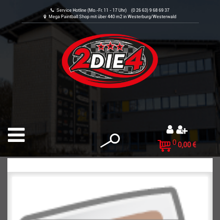
Service Hotline (Mo.-Fr. 11 - 17 Uhr) (0 26 63) 9 68 69 37
Mega Paintball Shop mit über 440 m2 in Westerburg/Westerwald
0
0,00 €