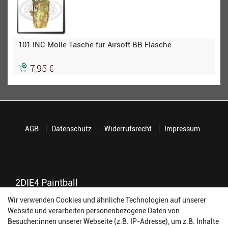
101 INC Molle Tasche für Airsoft BB Flasche
7,95 €
AGB
Datenschutz
Widerrufsrecht
Impressum
2DIE4 Paintball
Wir verwenden Cookies und ähnliche Technologien auf unserer
56457 Westerburg
Website und verarbeiten personenbezogene Daten von
Reinhold-Ferger-Straße 26
Besucher:innen unserer Webseite (z.B. IP-Adresse), um z.B. Inhalte
order@2die4-sports.com