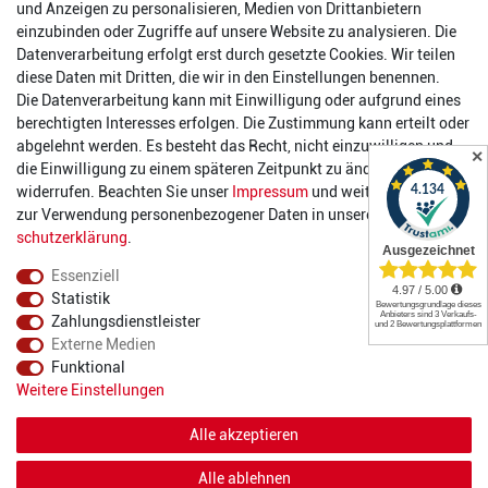
und Anzeigen zu personalisieren, Medien von Drittanbietern
0 26 63/ 9 68 69 37
einzubinden oder Zugriffe auf unsere Website zu analysieren. Die
Datenverarbeitung erfolgt erst durch gesetzte Cookies. Wir teilen
Öffnungszeiten
diese Daten mit Dritten, die wir in den Einstellungen benennen.
Die Datenverarbeitung kann mit Einwilligung oder aufgrund eines
Montag:
14:00 - 17:00 Uhr
berechtigten Interesses erfolgen. Die Zustimmung kann erteilt oder
Dienstag:
14:00 - 17:00 Uhr
abgelehnt werden. Es besteht das Recht, nicht einzuwilligen und
✕
Mittwoch:
14:00 - 17:00 Uhr
die Einwilligung zu einem späteren Zeitpunkt zu ändern oder zu
Donnerstag:
14:00 - 17:00 Uhr
widerrufen. Beachten Sie unser
Impressum
und weitere Hinweise
Freitag:
14:00 - 19:00 Uhr
zur Verwendung personenbezogener Daten in unserer
Daten­
Samstag:
10:00 - 17:00 Uhr
schutz­erklärung
.
Essenziell
Statistik
Zahlungsdienstleister
Externe Medien
Funktional
© 2022 2DIE4 Sports
Weitere Einstellungen
Alle akzeptieren
Alle ablehnen