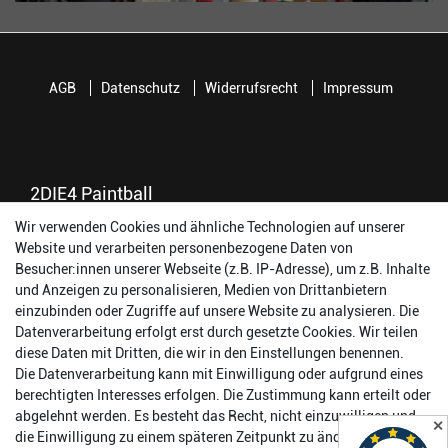
AGB
Datenschutz
Widerrufsrecht
Impressum
2DIE4 Paintball
Wir verwenden Cookies und ähnliche Technologien auf unserer
56457 Westerburg
Website und verarbeiten personenbezogene Daten von
Reinhold-Ferger-Straße 26
Besucher:innen unserer Webseite (z.B. IP-Adresse), um z.B. Inhalte
order@2die4-sports.com
und Anzeigen zu personalisieren, Medien von Drittanbietern
0 26 63/ 9 68 69 37
einzubinden oder Zugriffe auf unsere Website zu analysieren. Die
Datenverarbeitung erfolgt erst durch gesetzte Cookies. Wir teilen
Öffnungszeiten
diese Daten mit Dritten, die wir in den Einstellungen benennen.
Die Datenverarbeitung kann mit Einwilligung oder aufgrund eines
Montag:
14:00 - 17:00 Uhr
berechtigten Interesses erfolgen. Die Zustimmung kann erteilt oder
Dienstag:
14:00 - 17:00 Uhr
abgelehnt werden. Es besteht das Recht, nicht einzuwilligen und
✕
Mittwoch:
14:00 - 17:00 Uhr
die Einwilligung zu einem späteren Zeitpunkt zu ändern oder zu