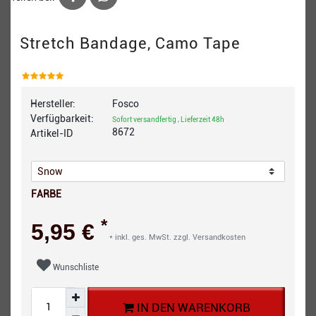
Stretch Bandage, Camo Tape
Hersteller:
Fosco
Verfügbarkeit:
Sofort versandfertig , Lieferzeit 48h
8672
Artikel-ID
FARBE
*
5,95 €
* inkl. ges. MwSt. zzgl.
Versandkosten
Wunschliste
IN DEN WARENKORB