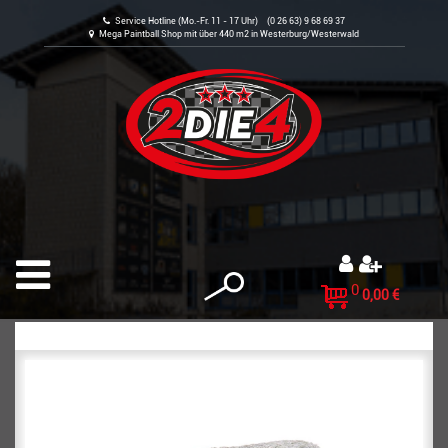
Service Hotline (Mo.-Fr. 11 - 17 Uhr) (0 26 63) 9 68 69 37
Mega Paintball Shop mit über 440 m2 in Westerburg/Westerwald
0
0,00 €