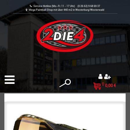
Service Hotline (Mo.-Fr. 11 - 17 Uhr) (0 26 63) 9 68 69 37
Mega Paintball Shop mit über 440 m2 in Westerburg/Westerwald
0
0,00 €