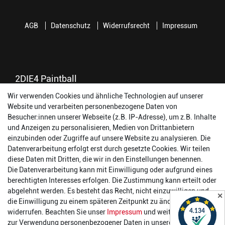
AGB
Datenschutz
Widerrufsrecht
Impressum
2DIE4 Paintball
Wir verwenden Cookies und ähnliche Technologien auf unserer
56457 Westerburg
Website und verarbeiten personenbezogene Daten von
Reinhold-Ferger-Straße 26
Besucher:innen unserer Webseite (z.B. IP-Adresse), um z.B. Inhalte
order@2die4-sports.com
und Anzeigen zu personalisieren, Medien von Drittanbietern
0 26 63/ 9 68 69 37
einzubinden oder Zugriffe auf unsere Website zu analysieren. Die
Datenverarbeitung erfolgt erst durch gesetzte Cookies. Wir teilen
Öffnungszeiten
diese Daten mit Dritten, die wir in den Einstellungen benennen.
Die Datenverarbeitung kann mit Einwilligung oder aufgrund eines
Montag:
14:00 - 17:00 Uhr
berechtigten Interesses erfolgen. Die Zustimmung kann erteilt oder
Dienstag:
14:00 - 17:00 Uhr
abgelehnt werden. Es besteht das Recht, nicht einzuwilligen und
✕
Mittwoch:
14:00 - 17:00 Uhr
die Einwilligung zu einem späteren Zeitpunkt zu ändern oder zu
Donnerstag:
14:00 - 17:00 Uhr
widerrufen. Beachten Sie unser
Impressum
und weitere Hinweise
Freitag:
14:00 - 19:00 Uhr
zur Verwendung personenbezogener Daten in unserer
Daten­