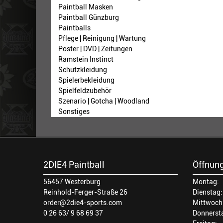
Paintball Masken
Paintball Günzburg
Paintballs
Pflege | Reinigung | Wartung
Poster | DVD | Zeitungen
Ramstein Instinct
Schutzkleidung
Spielerbekleidung
Spielfeldzubehör
Szenario | Gotcha | Woodland
Sonstiges
2DIE4 Paintball
Öffnung
56457 Westerburg
Montag:
Reinhold-Ferger-Straße 26
Dienstag:
order@2die4-sports.com
Mittwoch
0 26 63/ 9 68 69 37
Donnerst