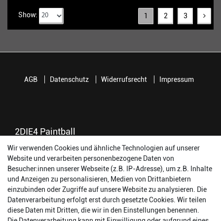
Show:
1
2
3
AGB
Datenschutz
Widerrufsrecht
Impressum
2DIE4 Paintball
Wir verwenden Cookies und ähnliche Technologien auf unserer
56457 Westerburg
Website und verarbeiten personenbezogene Daten von
Reinhold-Ferger-Straße 26
Besucher:innen unserer Webseite (z.B. IP-Adresse), um z.B. Inhalte
order@2die4-sports.com
und Anzeigen zu personalisieren, Medien von Drittanbietern
0 26 63/ 9 68 69 37
einzubinden oder Zugriffe auf unsere Website zu analysieren. Die
Datenverarbeitung erfolgt erst durch gesetzte Cookies. Wir teilen
Öffnungszeiten
diese Daten mit Dritten, die wir in den Einstellungen benennen.
Die Datenverarbeitung kann mit Einwilligung oder aufgrund eines