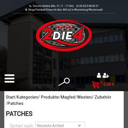
Service Hotline (Mo.-Fr. 11 - 17 Uhr) (0 26 63) 9 68 69 37
Mega Paintball Shop mit über 440 m2 in Westerburg/Westerwald
0
0,00 €
Start
Kategorien/ Produkte
Magfed
Westen/ Zubehör
Patches
PATCHES
Sortiert nach: