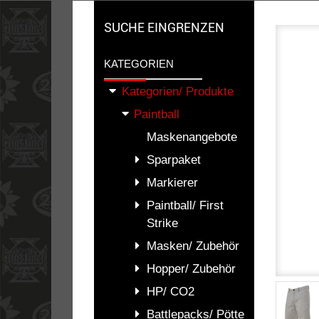
SUCHE EINGRENZEN
KATEGORIEN
Kategorien/ Produkte
Paintball
Maskenangebote
Sparpaket
Markierer
Paintball/ First
Strike
Masken/ Zubehör
Hopper/ Zubehör
HP/ CO2
Battlepacks/ Pötte