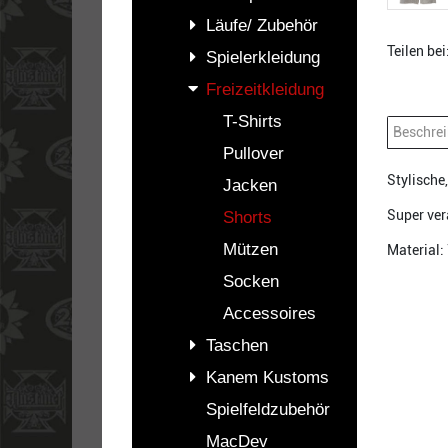
Läufe/ Zubehör
Teilen bei
Spielerkleidung
Freizeitkleidung
T-Shirts
Beschre
Pullover
Stylische
Jacken
Super ver
Shorts
Mützen
Material:
Socken
Accessoires
Taschen
Kanem Kustoms
Spielfeldzubehör
MacDev