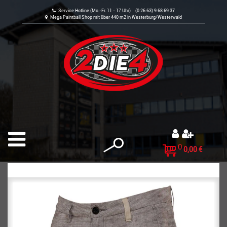
Service Hotline (Mo.-Fr. 11 - 17 Uhr) (0 26 63) 9 68 69 37
Mega Paintball Shop mit über 440 m2 in Westerburg/Westerwald
0
0,00 €