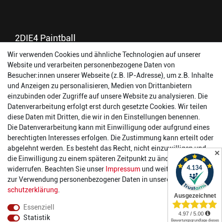
2DIE4 Paintball
Wir verwenden Cookies und ähnliche Technologien auf unserer
56457 Westerburg
Website und verarbeiten personenbezogene Daten von
Reinhold-Ferger-Straße 26
Besucher:innen unserer Webseite (z.B. IP-Adresse), um z.B. Inhalte
order@2die4-sports.com
und Anzeigen zu personalisieren, Medien von Drittanbietern
0 26 63/ 9 68 69 37
einzubinden oder Zugriffe auf unsere Website zu analysieren. Die
Datenverarbeitung erfolgt erst durch gesetzte Cookies. Wir teilen
Öffnungszeiten
diese Daten mit Dritten, die wir in den Einstellungen benennen.
Die Datenverarbeitung kann mit Einwilligung oder aufgrund eines
Montag:
14:00 - 17:00 Uhr
berechtigten Interesses erfolgen. Die Zustimmung kann erteilt oder
Dienstag:
14:00 - 17:00 Uhr
abgelehnt werden. Es besteht das Recht, nicht einzuwilligen und
✕
Mittwoch:
14:00 - 17:00 Uhr
die Einwilligung zu einem späteren Zeitpunkt zu ändern oder zu
Donnerstag:
14:00 - 17:00 Uhr
widerrufen. Beachten Sie unser
Impressum
und weitere Hinweise
Freitag:
14:00 - 19:00 Uhr
zur Verwendung personenbezogener Daten in unserer
Daten­
Samstag:
10:00 - 17:00 Uhr
schutz­erklärung
.
Essenziell
Statistik