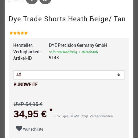
Dye Trade Shorts Heath Beige/ Tan
Hersteller:
DYE Precision Germany GmbH
Verfügbarkeit:
Sofort versandfertig , Lieferzeit 48h
9148
Artikel-ID
BUNDWEITE
UVP 54,95 €
*
34,95 €
* inkl. ges. MwSt. zzgl.
Versandkosten
Wunschliste