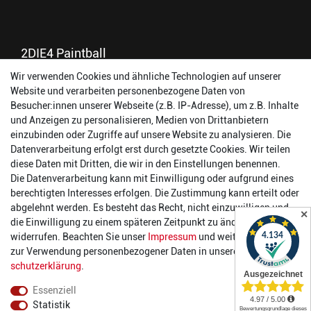
2DIE4 Paintball
Wir verwenden Cookies und ähnliche Technologien auf unserer
56457 Westerburg
Website und verarbeiten personenbezogene Daten von
Reinhold-Ferger-Straße 26
Besucher:innen unserer Webseite (z.B. IP-Adresse), um z.B. Inhalte
order@2die4-sports.com
und Anzeigen zu personalisieren, Medien von Drittanbietern
0 26 63/ 9 68 69 37
einzubinden oder Zugriffe auf unsere Website zu analysieren. Die
Datenverarbeitung erfolgt erst durch gesetzte Cookies. Wir teilen
Öffnungszeiten
diese Daten mit Dritten, die wir in den Einstellungen benennen.
Die Datenverarbeitung kann mit Einwilligung oder aufgrund eines
Montag:
14:00 - 17:00 Uhr
berechtigten Interesses erfolgen. Die Zustimmung kann erteilt oder
Dienstag:
14:00 - 17:00 Uhr
abgelehnt werden. Es besteht das Recht, nicht einzuwilligen und
✕
Mittwoch:
14:00 - 17:00 Uhr
die Einwilligung zu einem späteren Zeitpunkt zu ändern oder zu
Donnerstag:
14:00 - 17:00 Uhr
widerrufen. Beachten Sie unser
Impressum
und weitere Hinweise
Freitag:
14:00 - 19:00 Uhr
zur Verwendung personenbezogener Daten in unserer
Daten­
Samstag:
10:00 - 17:00 Uhr
schutz­erklärung
.
Essenziell
Statistik