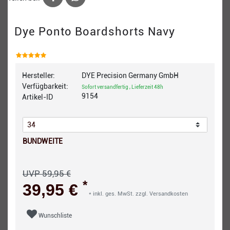
Dye Ponto Boardshorts Navy
Hersteller:
DYE Precision Germany GmbH
Verfügbarkeit:
Sofort versandfertig , Lieferzeit 48h
9154
Artikel-ID
BUNDWEITE
UVP 59,95 €
*
39,95 €
* inkl. ges. MwSt. zzgl.
Versandkosten
Wunschliste