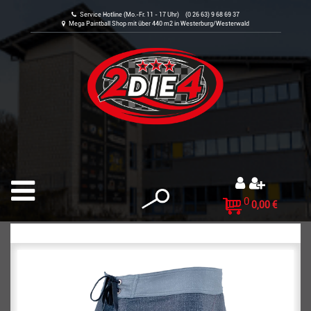
Service Hotline (Mo.-Fr. 11 - 17 Uhr) (0 26 63) 9 68 69 37
Mega Paintball Shop mit über 440 m2 in Westerburg/Westerwald
0
0,00 €