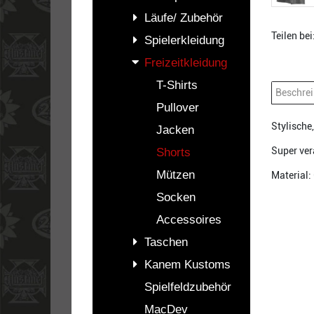
Läufe/ Zubehör
Teilen bei
Spielerkleidung
Freizeitkleidung
T-Shirts
Beschre
Pullover
Stylische
Jacken
Super ver
Shorts
Mützen
Material:
Socken
Accessoires
Taschen
Kanem Kustoms
Spielfeldzubehör
MacDev