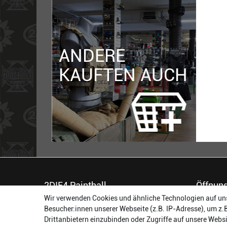
ANDERE
KAUFTEN AUCH
2DIE4 Paintball
Öffnung
Wir verwenden Cookies und ähnliche Technologien auf un
56457 Westerburg
Montag:
Besucher:innen unserer Webseite (z.B. IP-Adresse), um z.
Reinhold-Ferger-Straße 26
Dienstag:
Drittanbietern einzubinden oder Zugriffe auf unsere Websi
order@2die4-sports.com
Mittwoch