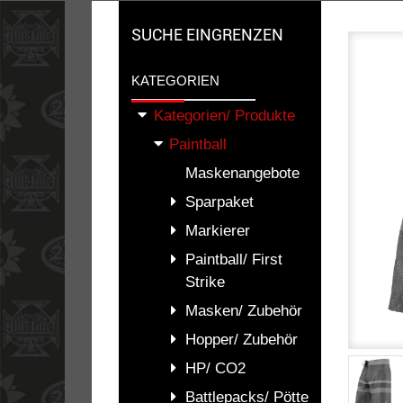
SUCHE EINGRENZEN
KATEGORIEN
Kategorien/ Produkte
Paintball
Maskenangebote
Sparpaket
Markierer
Paintball/ First
Strike
Masken/ Zubehör
Hopper/ Zubehör
HP/ CO2
Battlepacks/ Pötte