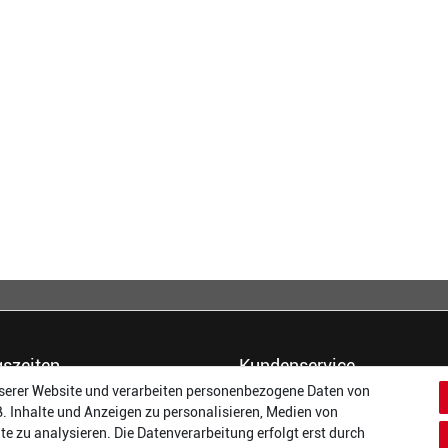
szeiten
Kundenservice
serer Website und verarbeiten personenbezogene Daten von
14:00 - 17:00 Uhr
Dein Konto
B. Inhalte und Anzeigen zu personalisieren, Medien von
14:00 - 17:00 Uhr
Häufigste Fragen (FAQ)
te zu analysieren. Die Datenverarbeitung erfolgt erst durch
:
14:00 - 17:00 Uhr
Größentabellen