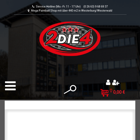
Service Hotline (Mo.-Fr. 11 - 17 Uhr) (0 26 63) 9 68 69 37
Mega Paintball Shop mit über 440 m2 in Westerburg/Westerwald
0
0,00 €