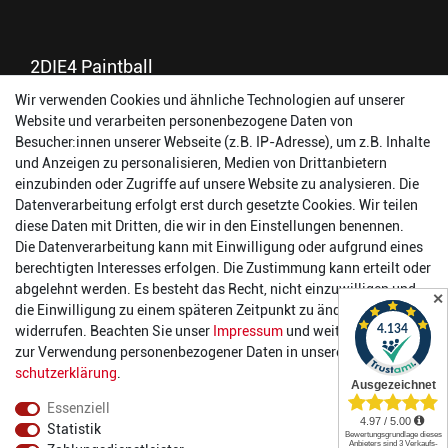
2DIE4 Paintball
Wir verwenden Cookies und ähnliche Technologien auf unserer
56457 Westerburg
Website und verarbeiten personenbezogene Daten von
Reinhold-Ferger-Straße 26
Besucher:innen unserer Webseite (z.B. IP-Adresse), um z.B. Inhalte
order@2die4-sports.com
und Anzeigen zu personalisieren, Medien von Drittanbietern
0 26 63/ 9 68 69 37
einzubinden oder Zugriffe auf unsere Website zu analysieren. Die
Datenverarbeitung erfolgt erst durch gesetzte Cookies. Wir teilen
Öffnungszeiten
diese Daten mit Dritten, die wir in den Einstellungen benennen.
Die Datenverarbeitung kann mit Einwilligung oder aufgrund eines
Montag:
14:00 - 17:00 Uhr
berechtigten Interesses erfolgen. Die Zustimmung kann erteilt oder
Dienstag:
14:00 - 17:00 Uhr
abgelehnt werden. Es besteht das Recht, nicht einzuwilligen und
✕
Mittwoch:
14:00 - 17:00 Uhr
die Einwilligung zu einem späteren Zeitpunkt zu ändern oder zu
Donnerstag:
14:00 - 17:00 Uhr
widerrufen. Beachten Sie unser
Impressum
und weitere Hinweise
Freitag:
14:00 - 19:00 Uhr
zur Verwendung personenbezogener Daten in unserer
Daten­
Samstag:
10:00 - 17:00 Uhr
schutz­erklärung
.
Essenziell
Statistik