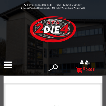
Service Hotline (Mo.-Fr. 11 - 17 Uhr) (0 26 63) 9 68 69 37
Mega Paintball Shop mit über 440 m2 in Westerburg/Westerwald
0
0,00 €