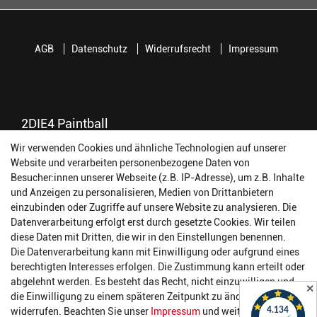
AGB
Datenschutz
Widerrufsrecht
Impressum
2DIE4 Paintball
Wir verwenden Cookies und ähnliche Technologien auf unserer
56457 Westerburg
Website und verarbeiten personenbezogene Daten von
Reinhold-Ferger-Straße 26
Besucher:innen unserer Webseite (z.B. IP-Adresse), um z.B. Inhalte
order@2die4-sports.com
und Anzeigen zu personalisieren, Medien von Drittanbietern
0 26 63/ 9 68 69 37
einzubinden oder Zugriffe auf unsere Website zu analysieren. Die
Datenverarbeitung erfolgt erst durch gesetzte Cookies. Wir teilen
Öffnungszeiten
diese Daten mit Dritten, die wir in den Einstellungen benennen.
Die Datenverarbeitung kann mit Einwilligung oder aufgrund eines
Montag:
14:00 - 17:00 Uhr
berechtigten Interesses erfolgen. Die Zustimmung kann erteilt oder
Dienstag:
14:00 - 17:00 Uhr
abgelehnt werden. Es besteht das Recht, nicht einzuwilligen und
✕
Mittwoch:
14:00 - 17:00 Uhr
die Einwilligung zu einem späteren Zeitpunkt zu ändern oder zu
Donnerstag:
14:00 - 17:00 Uhr
widerrufen. Beachten Sie unser
Impressum
und weitere Hinweise