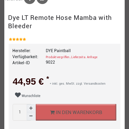
Dye LT Remote Hose Mamba with
Bleeder
Hersteller:
DYE Paintball
Verfügbarkeit:
Produkt vergriffen , Lieferzeit a. Anfrage
9022
Artikel-ID
*
44,95 €
* inkl. ges. MwSt. zzgl.
Versandkosten
Wunschliste
IN DEN WARENKORB