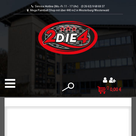
Service Hotline (Mo.-Fr. 11 - 17 Uhr) (0 26 63) 9 68 69 37
Mega Paintball Shop mit über 440 m2 in Westerburg/Westerwald
0
0,00 €