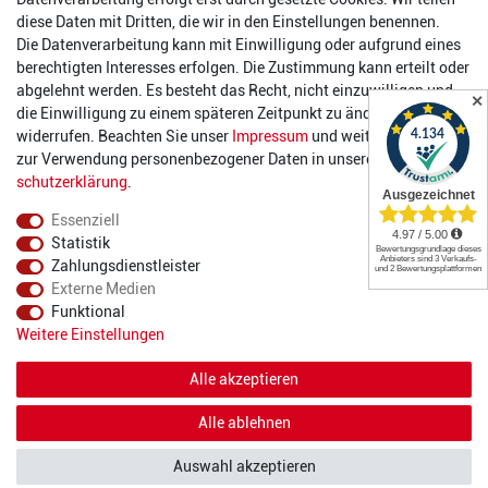
Öffnungszeiten
diese Daten mit Dritten, die wir in den Einstellungen benennen.
Die Datenverarbeitung kann mit Einwilligung oder aufgrund eines
Montag:
14:00 - 17:00 Uhr
berechtigten Interesses erfolgen. Die Zustimmung kann erteilt oder
Dienstag:
14:00 - 17:00 Uhr
abgelehnt werden. Es besteht das Recht, nicht einzuwilligen und
✕
Mittwoch:
14:00 - 17:00 Uhr
die Einwilligung zu einem späteren Zeitpunkt zu ändern oder zu
Donnerstag:
14:00 - 17:00 Uhr
widerrufen. Beachten Sie unser
Impressum
und weitere Hinweise
Freitag:
14:00 - 19:00 Uhr
zur Verwendung personenbezogener Daten in unserer
Daten­
Samstag:
10:00 - 17:00 Uhr
schutz­erklärung
.
Essenziell
Statistik
Zahlungsdienstleister
Externe Medien
Funktional
© 2022 2DIE4 Sports
Weitere Einstellungen
Alle akzeptieren
Alle ablehnen
Auswahl akzeptieren