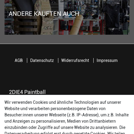
ANDERE KAUFTEN AUCH
AGB
Datenschutz
Widerrufsrecht
Impressum
2DIE4 Paintball
Wir verwenden Cookies und ähnliche Technologien auf unserer
56457 Westerburg
Website und verarbeiten personenbezogene Daten von
Reinhold-Ferger-Straße 26
Besucher:innen unserer Webseite (z.B. IP-Adresse), um z.B. Inhalte
order@2die4-sports.com
und Anzeigen zu personalisieren, Medien von Drittanbietern
0 26 63/ 9 68 69 37
einzubinden oder Zugriffe auf unsere Website zu analysieren. Die
Datenverarbeitung erfolgt erst durch gesetzte Cookies. Wir teilen