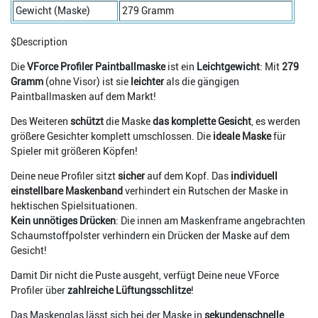
Gewicht (Maske)
279 Gramm
$Description
Die
VForce Profiler Paintballmaske
ist ein
Leichtgewicht
: Mit
279
Gramm
(ohne Visor) ist sie
leichter
als die gängigen
Paintballmasken auf dem Markt!
Des Weiteren
schützt
die Maske
das komplette Gesicht
, es werden
größere Gesichter komplett umschlossen. Die
ideale Maske
für
Spieler mit größeren Köpfen!
Deine neue Profiler sitzt
sicher
auf dem Kopf. Das
individuell
einstellbare Maskenband
verhindert ein Rutschen der Maske in
hektischen Spielsituationen.
Kein unnötiges Drücken
: Die innen am Maskenframe angebrachten
Schaumstoffpolster verhindern ein Drücken der Maske auf dem
Gesicht!
Damit Dir nicht die Puste ausgeht, verfügt Deine neue VForce
Profiler über
zahlreiche Lüftungsschlitze
!
Das Maskenglas lässt sich bei der Maske in
sekundenschnelle