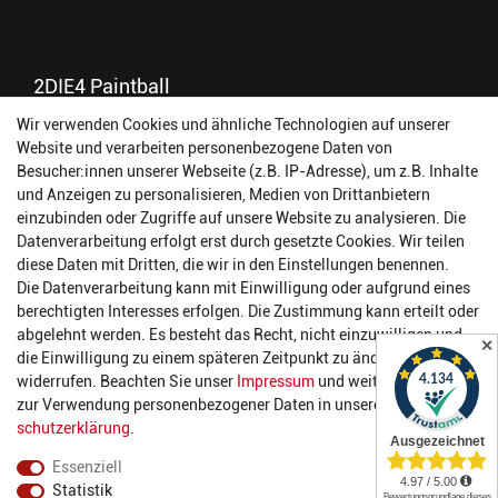
2DIE4 Paintball
Wir verwenden Cookies und ähnliche Technologien auf unserer
56457 Westerburg
Website und verarbeiten personenbezogene Daten von
Reinhold-Ferger-Straße 26
Besucher:innen unserer Webseite (z.B. IP-Adresse), um z.B. Inhalte
order@2die4-sports.com
und Anzeigen zu personalisieren, Medien von Drittanbietern
0 26 63/ 9 68 69 37
einzubinden oder Zugriffe auf unsere Website zu analysieren. Die
Datenverarbeitung erfolgt erst durch gesetzte Cookies. Wir teilen
Öffnungszeiten
diese Daten mit Dritten, die wir in den Einstellungen benennen.
Die Datenverarbeitung kann mit Einwilligung oder aufgrund eines
Montag:
14:00 - 17:00 Uhr
berechtigten Interesses erfolgen. Die Zustimmung kann erteilt oder
Dienstag:
14:00 - 17:00 Uhr
abgelehnt werden. Es besteht das Recht, nicht einzuwilligen und
✕
Mittwoch:
14:00 - 17:00 Uhr
die Einwilligung zu einem späteren Zeitpunkt zu ändern oder zu
Donnerstag:
14:00 - 17:00 Uhr
widerrufen. Beachten Sie unser
Impressum
und weitere Hinweise
Freitag:
14:00 - 19:00 Uhr
zur Verwendung personenbezogener Daten in unserer
Daten­
Samstag:
10:00 - 17:00 Uhr
schutz­erklärung
.
Essenziell
Statistik