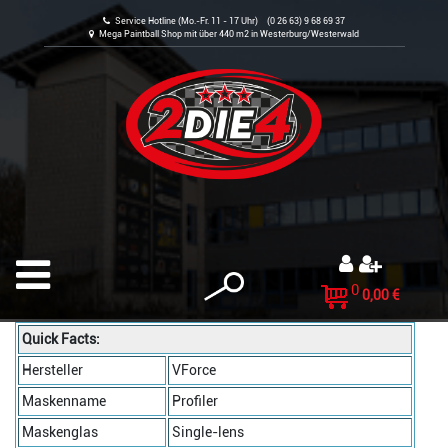
Service Hotline (Mo.-Fr. 11 - 17 Uhr) (0 26 63) 9 68 69 37
Mega Paintball Shop mit über 440 m2 in Westerburg/Westerwald
0
0,00 €
Quick Facts:
Hersteller
VForce
Maskenname
Profiler
Maskenglas
Single-lens