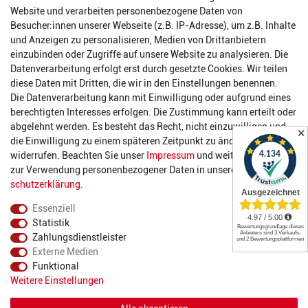
Website und verarbeiten personenbezogene Daten von
Reinhold-Ferger-Straße 26
Besucher:innen unserer Webseite (z.B. IP-Adresse), um z.B. Inhalte
order@2die4-sports.com
und Anzeigen zu personalisieren, Medien von Drittanbietern
0 26 63/ 9 68 69 37
einzubinden oder Zugriffe auf unsere Website zu analysieren. Die
Datenverarbeitung erfolgt erst durch gesetzte Cookies. Wir teilen
Öffnungszeiten
diese Daten mit Dritten, die wir in den Einstellungen benennen.
Die Datenverarbeitung kann mit Einwilligung oder aufgrund eines
Montag:
14:00 - 17:00 Uhr
berechtigten Interesses erfolgen. Die Zustimmung kann erteilt oder
Dienstag:
14:00 - 17:00 Uhr
abgelehnt werden. Es besteht das Recht, nicht einzuwilligen und
✕
Mittwoch:
14:00 - 17:00 Uhr
die Einwilligung zu einem späteren Zeitpunkt zu ändern oder zu
Donnerstag:
14:00 - 17:00 Uhr
widerrufen. Beachten Sie unser
Impressum
und weitere Hinweise
Freitag:
14:00 - 19:00 Uhr
zur Verwendung personenbezogener Daten in unserer
Daten­
Samstag:
10:00 - 17:00 Uhr
schutz­erklärung
.
Essenziell
Statistik
Zahlungsdienstleister
Externe Medien
Funktional
© 2022 2DIE4 Sports
Weitere Einstellungen