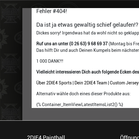
Fehler #404!
Da ist ja etwas gewaltig schief gelaufen!?
Dickes sorry! Irgendwas hat da wohl nicht so geklapp
Ruf uns an unter (0 26 63) 9 68 69 37
(Montag bis Fre
Das hilft Dir und auch Deinen Kumpels beim nächste
1 000 DANK!!!
Vielleicht interessieren Dich auch folgende Ecken de
Über 2DIE4 Sports
|
Dein 2DIE4 Team
|
Custom Jersey
Alternativ wähle doch eines dieser Produkte aus:
{% Container_ItemViewLatestItemsList2() %}
2DIE4 Paintball
Öffnung