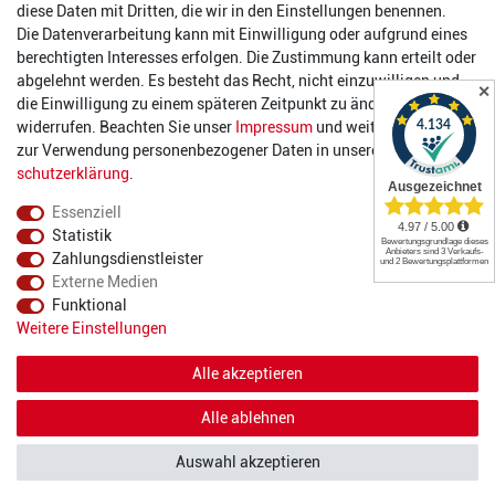
Öffnungszeiten
diese Daten mit Dritten, die wir in den Einstellungen benennen.
Die Datenverarbeitung kann mit Einwilligung oder aufgrund eines
Montag:
14:00 - 17:00 Uhr
berechtigten Interesses erfolgen. Die Zustimmung kann erteilt oder
Dienstag:
14:00 - 17:00 Uhr
abgelehnt werden. Es besteht das Recht, nicht einzuwilligen und
✕
Mittwoch:
14:00 - 17:00 Uhr
die Einwilligung zu einem späteren Zeitpunkt zu ändern oder zu
Donnerstag:
14:00 - 17:00 Uhr
widerrufen. Beachten Sie unser
Impressum
und weitere Hinweise
Freitag:
14:00 - 19:00 Uhr
zur Verwendung personenbezogener Daten in unserer
Daten­
Samstag:
10:00 - 17:00 Uhr
schutz­erklärung
.
Essenziell
Statistik
Zahlungsdienstleister
Externe Medien
Funktional
© 2022 2DIE4 Sports
Weitere Einstellungen
Alle akzeptieren
Alle ablehnen
Auswahl akzeptieren