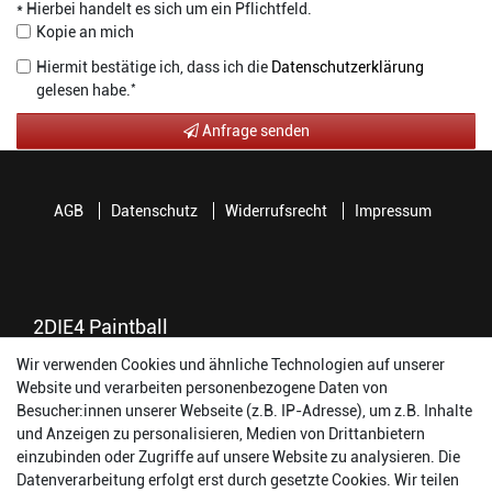
* Hierbei handelt es sich um ein Pflichtfeld.
Kopie an mich
Hiermit bestätige ich, dass ich die
Daten­schutz­erklärung
*
gelesen habe.
Kontakt
Anfrage senden
Honig
AGB
Datenschutz
Widerrufsrecht
Impressum
2DIE4 Paintball
Wir verwenden Cookies und ähnliche Technologien auf unserer
56457 Westerburg
Website und verarbeiten personenbezogene Daten von
Reinhold-Ferger-Straße 26
Besucher:innen unserer Webseite (z.B. IP-Adresse), um z.B. Inhalte
order@2die4-sports.com
und Anzeigen zu personalisieren, Medien von Drittanbietern
0 26 63/ 9 68 69 37
einzubinden oder Zugriffe auf unsere Website zu analysieren. Die
Datenverarbeitung erfolgt erst durch gesetzte Cookies. Wir teilen