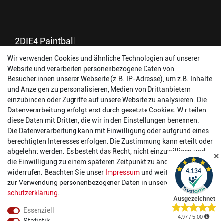
2DIE4 Paintball
Wir verwenden Cookies und ähnliche Technologien auf unserer
56457 Westerburg
Website und verarbeiten personenbezogene Daten von
Reinhold-Ferger-Straße 26
Besucher:innen unserer Webseite (z.B. IP-Adresse), um z.B. Inhalte
order@2die4-sports.com
und Anzeigen zu personalisieren, Medien von Drittanbietern
0 26 63/ 9 68 69 37
einzubinden oder Zugriffe auf unsere Website zu analysieren. Die
Datenverarbeitung erfolgt erst durch gesetzte Cookies. Wir teilen
Öffnungszeiten
diese Daten mit Dritten, die wir in den Einstellungen benennen.
Die Datenverarbeitung kann mit Einwilligung oder aufgrund eines
Montag:
14:00 - 17:00 Uhr
berechtigten Interesses erfolgen. Die Zustimmung kann erteilt oder
Dienstag:
14:00 - 17:00 Uhr
abgelehnt werden. Es besteht das Recht, nicht einzuwilligen und
✕
Mittwoch:
14:00 - 17:00 Uhr
die Einwilligung zu einem späteren Zeitpunkt zu ändern oder zu
Donnerstag:
14:00 - 17:00 Uhr
widerrufen. Beachten Sie unser
Impressum
und weitere Hinweise
Freitag:
14:00 - 19:00 Uhr
zur Verwendung personenbezogener Daten in unserer
Daten­
Samstag:
10:00 - 17:00 Uhr
schutz­erklärung
.
Essenziell
Statistik