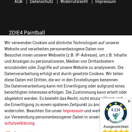
AGB
Datenschutz
Widerrufsrecht
Impressum
2DIE4 Paintball
Wir verwenden Cookies und ähnliche Technologien auf unserer
56457 Westerburg
Website und verarbeiten personenbezogene Daten von
Reinhold-Ferger-Straße 26
Besucher:innen unserer Webseite (z.B. IP-Adresse), um z.B. Inhalte
order@2die4-sports.com
und Anzeigen zu personalisieren, Medien von Drittanbietern
0 26 63/ 9 68 69 37
einzubinden oder Zugriffe auf unsere Website zu analysieren. Die
Datenverarbeitung erfolgt erst durch gesetzte Cookies. Wir teilen
Öffnungszeiten
diese Daten mit Dritten, die wir in den Einstellungen benennen.
Die Datenverarbeitung kann mit Einwilligung oder aufgrund eines
Montag:
14:00 - 17:00 Uhr
berechtigten Interesses erfolgen. Die Zustimmung kann erteilt oder
Dienstag:
14:00 - 17:00 Uhr
abgelehnt werden. Es besteht das Recht, nicht einzuwilligen und
✕
Mittwoch:
14:00 - 17:00 Uhr
die Einwilligung zu einem späteren Zeitpunkt zu ändern oder zu
Donnerstag:
14:00 - 17:00 Uhr
widerrufen. Beachten Sie unser
Impressum
und weitere Hinweise
Freitag:
14:00 - 19:00 Uhr
zur Verwendung personenbezogener Daten in unserer
Daten­
Samstag:
10:00 - 17:00 Uhr
schutz­erklärung
.