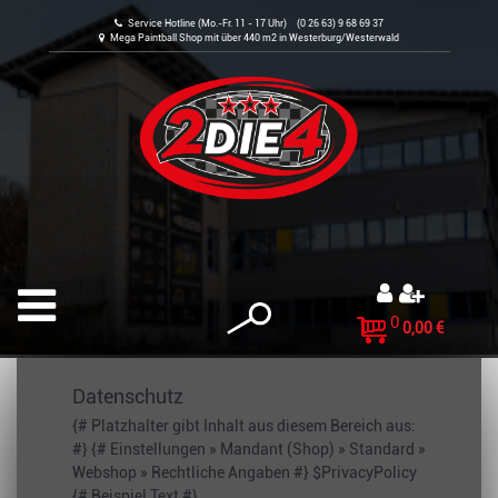
Service Hotline (Mo.-Fr. 11 - 17 Uhr) (0 26 63) 9 68 69 37
Mega Paintball Shop mit über 440 m2 in Westerburg/Westerwald
0
0,00 €
Datenschutz
{# Platzhalter gibt Inhalt aus diesem Bereich aus:
#} {# Einstellungen » Mandant (Shop) » Standard »
Webshop » Rechtliche Angaben #} $PrivacyPolicy
{# Beispiel Text #}